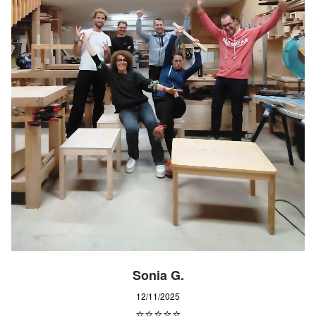
Sonia G.
12/11/2025
⭐⭐⭐⭐⭐